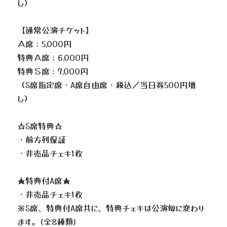
し）
【通常公演チケット】
Ａ席：5,000円
特典Ａ席：6,000円
特典Ｓ席：7,000円
（S席指定席・A席自由席・税込／当日券500円増
し）
☆S席特典☆
・前方列保証
・非売品チェキ1枚
★特典付A席★
・非売品チェキ1枚
※S席、特典付A席共に、特典チェキは公演毎に変わり
ます。(全8種類)