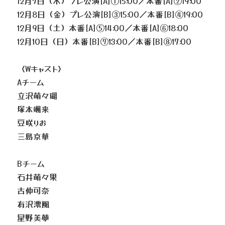
12月7日（木）プレ公演[A]①15:00／本番[A]②19:00
12月8日（金）プレ公演[B]③15:00／本番[B]④19:00
12月9日（土）本番[A]⑤14:00／本番[A]⑥18:00
12月10日（日）本番[B]⑦13:00／本番[B]⑧17:00
〈Wキャスト〉
Aチーム
立沢萌々瑚
塚本颯来
豆咲りお
三島京華
Bチーム
石井萌々果
古仲可奈
有沢澪風
星野美夢