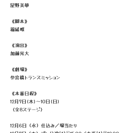
星野美夢
《脚本》
福緒唯
《演出》
加藤光大
《劇場》
参宮橋トランスミッション
《本番日程》
12月7日(木)～10日(日)
〈全8ステージ〉
12月6日（水）仕込み／場当たり