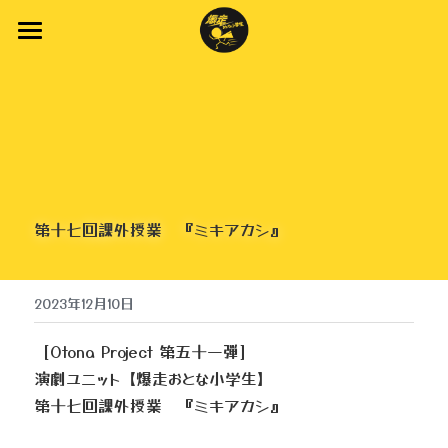
Home
New Topics
About Us
New Stage
第十七回課外授業　『ミキアカシ』
Stage
Youtube
2023年12月10日
Company
［Otona Project 第五十一弾］
演劇ユニット【爆走おとな小学生】
第十七回課外授業　『ミキアカシ』