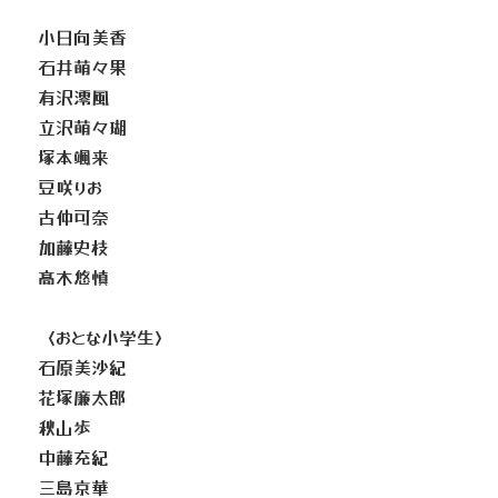
小日向美香
石井萌々果
有沢澪風
立沢萌々瑚
塚本颯来
豆咲りお
古仲可奈
加藤史枝
髙木悠慎
〈おとな小学生〉
石原美沙紀
花塚廉太郎
秋山歩
中藤充紀
三島京華