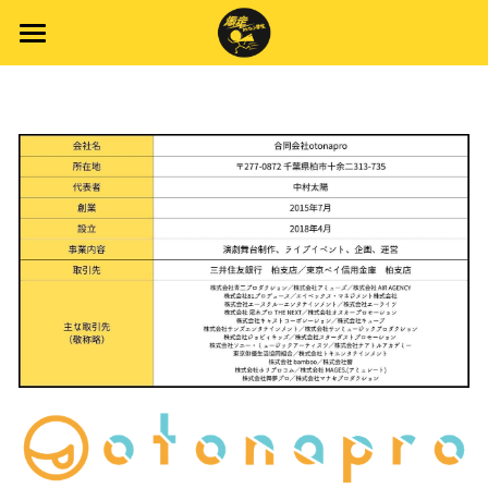
Home
New Topics
About Us
New Stage
Stage
Youtube
Company