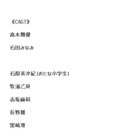
《CAST》
髙木舞優
石田みなみ
石原美沙紀(おとな小学生)
牧浦乙葵
赤坂麻凪
長野雅
黒崎澪