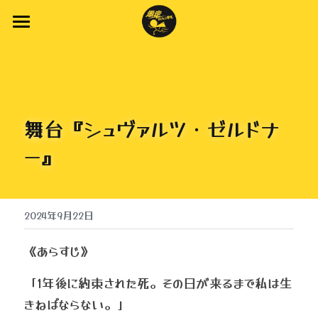
Home
New Topics
About Us
舞台『シュヴァルツ・ゼルドナ
New Stage
ー』
Stage
Youtube
2024年9月22日
Company
《あらすじ》
「1年後に約束された死。その日が来るまで私は生
きねばならない。」