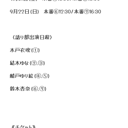
9月22日(日)  本番⑥12:30/本番⑦16:30
〈語り部出演日程〉
木戸衣吹(①)
結木ゆな(②,③)
船戸ゆり絵(④,⑤)
鈴木杏奈(⑥,⑦)
《チケット》