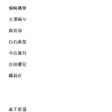
城崎桃華
大澤萌々
真宮涼
白石真菜
今丘葉月
吉田優花
橘莉衣
森下紫温