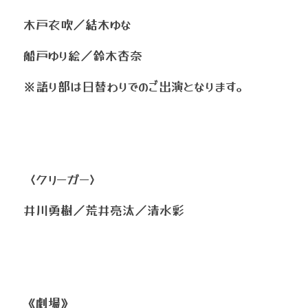
木戸衣吹／結木ゆな
船戸ゆり絵／鈴木杏奈
※語り部は日替わりでのご出演となります。
〈クリーガー〉
井川勇樹／荒井亮汰／清水彩
《劇場》