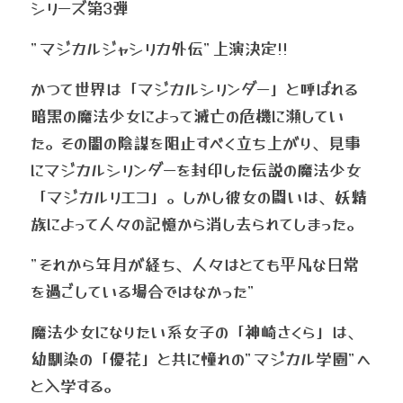
シリーズ第3弾
"マジカルジャシリカ外伝"上演決定!!
かつて世界は「マジカルシリンダー」と呼ばれる
暗黒の魔法少女によって滅亡の危機に瀕してい
た。その闇の陰謀を阻止すべく立ち上がり、見事
にマジカルシリンダーを封印した伝説の魔法少女
「マジカルリエコ」。しかし彼女の闘いは、妖精
族によって人々の記憶から消し去られてしまった。
"それから年月が経ち、人々はとても平凡な日常
を過ごしている場合ではなかった"
魔法少女になりたい系女子の「神崎さくら」は、
幼馴染の「優花」と共に憧れの"マジカル学園"へ
と入学する。