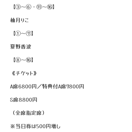
【③〜⑥・⑪〜⑯】
柚月りこ
【①〜⑦】
夏野香波
【⑧〜⑯】
《チケット》
A席6800円／特典付A席7800円
S席8800円
（全席指定席）
※当日券は500円増し