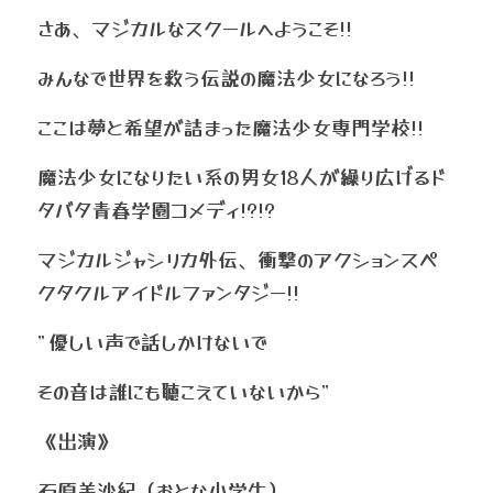
さあ、マジカルなスクールへようこそ!!
みんなで世界を救う伝説の魔法少女になろう!!
ここは夢と希望が詰まった魔法少女専門学校!!
魔法少女になりたい系の男女18人が繰り広げるド
タバタ青春学園コメディ!?!?
マジカルジャシリカ外伝、衝撃のアクションスペ
クタクルアイドルファンタジー!!
"優しい声で話しかけないで　
その音は誰にも聴こえていないから"
《出演》
石原美沙紀（おとな小学生）