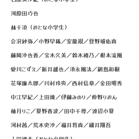
河原田巧也
林千浪（おとな小学生）
会沢紗弥／小野早稀／室龍規／登野城佑真
藤岡沙也香／宝木久美／鈴木裕乃／根本流風
愛川こずえ／新井雄也／須永風汰／副島和樹
花塚廉太郎／川村玲央／西村信章／金田明秀
中江早紀／上田操／伊藤みのり／仲野りおん
柚月りこ／夏野香波／田中千尋／渡辺小夏
河村茜／荒木吏沙／福井将真／細井翔吾
山田裕太（おとな小学生）