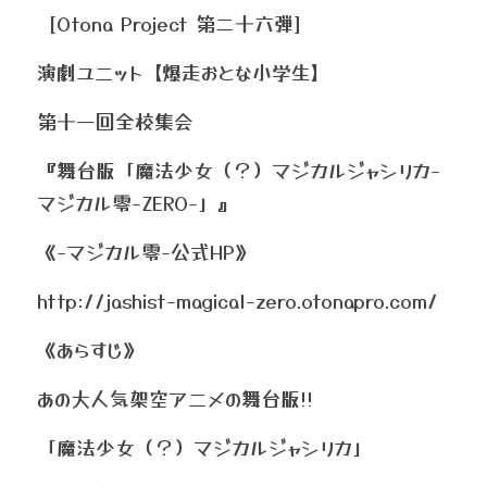
［Otona Project 第二十六弾］
演劇ユニット【爆走おとな小学生】
第十一回全校集会
『舞台版「魔法少女（？）マジカルジャシリカ-
マジカル零-ZERO-」』
《-マジカル零-公式HP》
http://jashist-magical-zero.otonapro.com/
《あらすじ》
あの大人気架空アニメの舞台版!!
「魔法少女（？）マジカルジャシリカ」