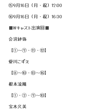
⑮9月16日（月・祝）12:00
⑯9月16日（月・祝）16:30
■Wキャスト出演回■
会沢紗弥
【①〜⑦・⑪・⑫】
愛川こずえ
【⑧〜⑩・⑬〜⑯】
根本流風
【①・②・⑦〜⑩】
宝木久美