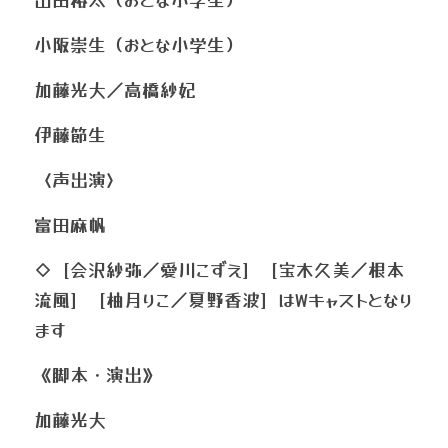
小阪崇生（おとな小学生）
加藤光大／高橋紗妃
伊藤節生
〈声出演〉
富田麻帆
◇［会沢紗弥／愛川こずえ］［宝木久美／根本
流風］［柚月りこ／夏野香波］はWキャストとなり
ます
《脚本・演出》
加藤光大