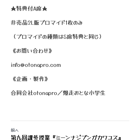
★特典付A席★
非売品2L版ブロマイド1枚のみ
（ブロマイドの種類はS席特典と同じ）
《お問い合わせ》
info@otonapro.com
《企画・製作》
合同会社otonapro／爆走おとな小学生
前へ
第九回課外授業『ミーンナジブンガカワユス』