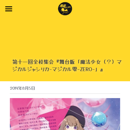
Home
New Topics
About Us
New Stage
第十一回全校集会
『舞台版「魔法少女（？）マ
ジカルジャシリカ-マジカル零-ZERO-」』
Stage
Youtube
2019年8月5日
Company